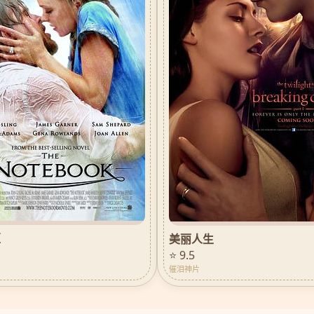
姬
美丽人生
⭐ 9.5
催泪神片