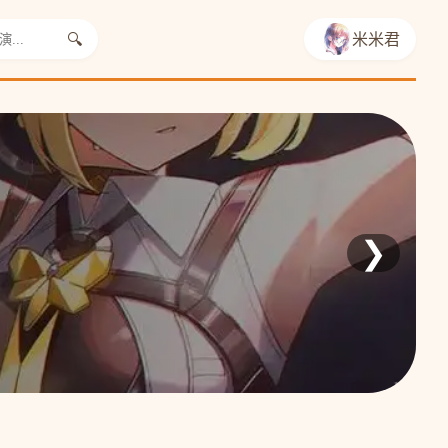
🔍
米米君
❯