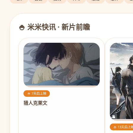
🍚 米米快讯 · 新片前瞻
🍚 7天后上映
猎人克莱文
🍚 13天后上