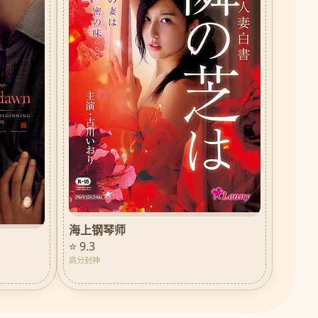
海上钢琴师
⭐ 9.3
高分封神