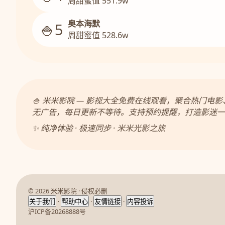
周甜蜜值 551.9w
奥本海默
🍚5
周甜蜜值 528.6w
🍚 米米影院 — 影视大全免费在线观看，聚合热门
无广告，每日更新不等待。支持预约提醒，打造影迷一
✨ 纯净体验 · 极速同步 · 米米光影之旅
© 2026 米米影院 · 侵权必删
·
·
·
关于我们
帮助中心
友情链接
内容投诉
沪ICP备20268888号