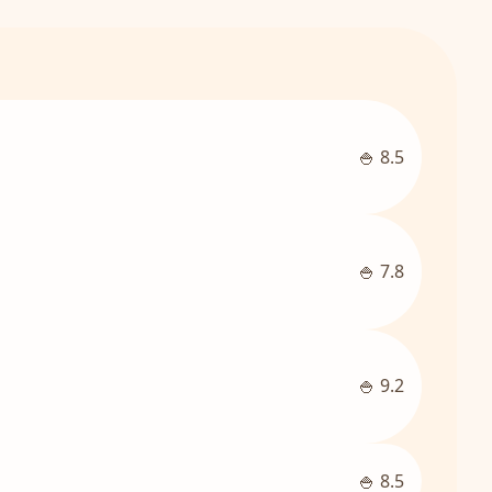
🍚 8.5
🍚 7.8
🍚 9.2
🍚 8.5