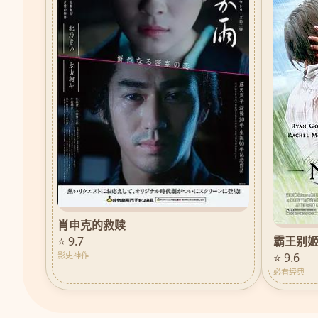
肖申克的救赎
霸王别
⭐ 9.7
⭐ 9.6
影史神作
必看经典