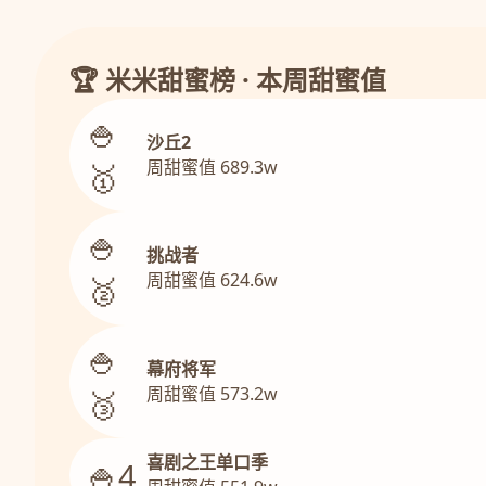
🏆 米米甜蜜榜 · 本周甜蜜值
🍚
沙丘2
周甜蜜值 689.3w
🥇
🍚
挑战者
周甜蜜值 624.6w
🥈
🍚
幕府将军
周甜蜜值 573.2w
🥉
喜剧之王单口季
🍚4