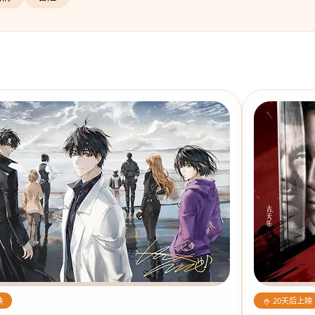
🍚 20天后上映
映