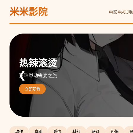
米米影院
电影
电视剧
阿凡达：水之道
热辣滚烫
沙丘2
❮
重返潘多拉海洋史诗
贾玲燃动蜕变之旅
天选之子复仇史诗
立即观看
立即观看
立即观看
动作
喜剧
爱情
科幻
悬疑
恐怖